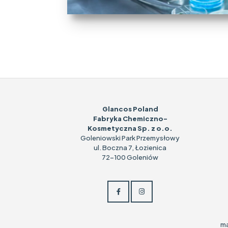
Glancos Poland
Fabryka Chemiczno-
Kosmetyczna Sp. z o.o.
Goleniowski Park Przemysłowy
ul. Boczna 7, Łozienica
72-100 Goleniów
ma