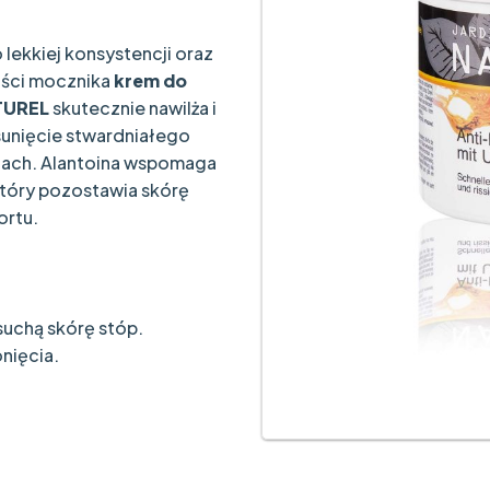
lekkiej konsystencji oraz
tości mocznika
krem do
ATUREL
skutecznie nawilża i
sunięcie stwardniałego
ciach. Alantoina wspomaga
który pozostawia skórę
ortu.
suchą skórę stóp.
nięcia.