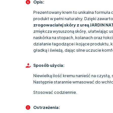
Opis:
Prezentowany krem to unikalna formuła o 
produkt w pełni naturalny. Dzięki zawar
zrogowaciałej skóry z ureą JARDIN N
zmiękcza wysuszoną skórę, ułatwiając u
naskórka na stopach, kolanach oraz łok
działanie łagodzące i kojące produktu, 
gładką i świeżą, dając silne uczucie komf
Sposób użycia:
Niewielką ilość kremu nanieść na czystą, 
Następnie starannie wmasować do wchło
Stosować codziennie.
Ostrzeżenia: