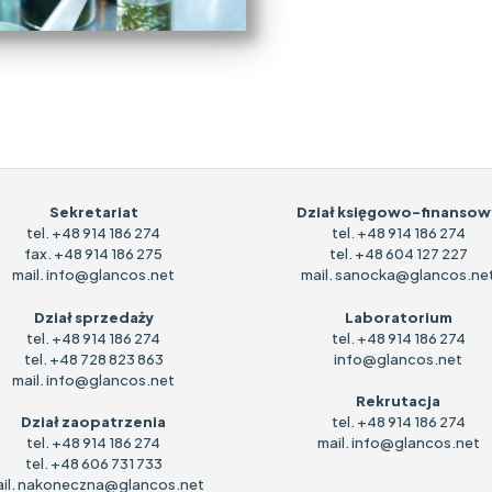
Sekretariat
Dział księgowo-finansow
tel.
+48 914 186 274
tel.
+48 914 186 274
fax.
+48 914 186 275
tel.
+48 604 127 227
mail.
info@glancos.net
mail.
sanocka@glancos.ne
Dział sprzedaży
Laboratorium
tel.
+48 914 186 274
tel.
+48 914 186 274
tel.
+48 728 823 863
info@glancos.net
mail.
info@glancos.net
Rekrutacja
Dział zaopatrzenia
tel.
+48 914 186 274
tel.
+48 914 186 274
mail.
info@glancos.net
tel.
+48 606 731 733
il.
nakoneczna@glancos.net