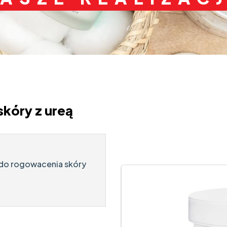
skóry z ureą
j do rogowacenia skóry